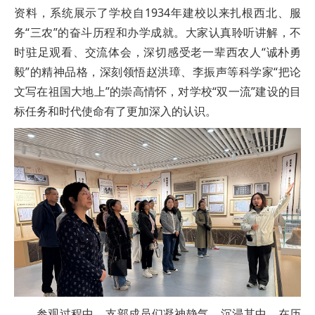
资料，系统展示了学校自1934年建校以来扎根西北、服
务“三农”的奋斗历程和办学成就。大家认真聆听讲解，不
时驻足观看、交流体会，深切感受老一辈西农人“诚朴勇
毅”的精神品格，深刻领悟赵洪璋、李振声等科学家“把论
文写在祖国大地上”的崇高情怀，对学校“双一流”建设的目
标任务和时代使命有了更加深入的认识。
参观过程中，支部成员们凝神静气、沉浸其中，在历