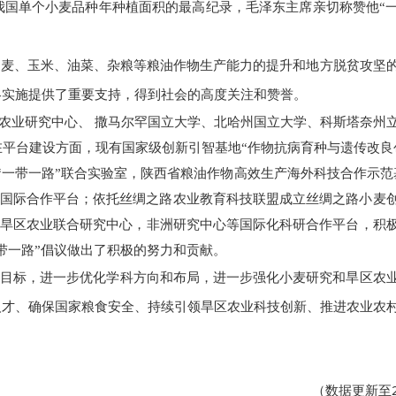
我国单个小麦品种年种植面积的最高纪录，毛泽东主席亲切称赞他“
小麦、玉米、油菜、杂粮等粮油作物生产能力的提升和地方脱贫攻坚
略实施提供了重要支持，得到社会的高度关注和赞誉。
农业研究中心、 撒马尔罕国立大学、北哈州国立大学、科斯塔奈州
在平台建设方面，现有国家级创新引智基地“作物抗病育种与遗传改良
“一带一路”联合实验室，陕西省粮油作物高效生产海外科技合作示范
院等国际合作平台；依托丝绸之路农业教育科技联盟成立丝绸之路小麦
RDA旱区农业联合研究中心，非洲研究中心等国际化科研合作平台，积
带一路”倡议做出了积极的努力和贡献。
目标，进一步优化学科方向和布局，进一步强化小麦研究和旱区农
人才、确保国家粮食安全、持续引领旱区农业科技创新、推进农业农
（数据更新至2