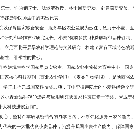
迅院士、
许为钢院士、
沈煜清教授、林季周研究员、俞启葆研究员、
等都是学院师生中的杰出代表。
院以保障国家粮食安全、服务旱区农业发展为己任，致力于小麦、玉
种研究和旱作农业研究见长。小麦“优质多抗”种质创新和品种创制
。立足西北开展旱农科学理论与实践研究，构建了富有区域特色的现
基性、引领性的贡献。
作物逆境生物学国家重点实验室、国家农业生物技术育种中心、国家
国家核心科技期刊《西北农业学报》《麦类作物学报》，是陕西省
，学院主持完成国家科技奖15项，其中李振声院士的小麦远缘杂交
的小麦新品种7859选育与应用研究获国家科技进步一等奖。宋卫宁教
界十大科技进展新闻”。
初心，坚持产学研紧密结合的办学道路，不断强化服务三农的能力。以“碧蚂
11”等为代表的一大批优良小麦品种，为提升我国小麦生产能力、保