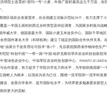
洪璋院士选育的“碧玛一号”小麦，年推广面积最高达九千万亩，创
”。
围绕区域农业发展需求，在全国建立试验示范站36个，有力支撑了
覆盖一半国土面积的西北乡村类型及特征调查，为国家乡村振兴战
国华威大学、德国基森大学、国际小麦玉米改良中心、国际干旱地区
0余所国外著名大学（科研机构）建立了稳定的国际合作伙伴关系。
地“油菜分子改良理论与技术”各1个，先后获批陕西省作物绿色生产
研究院“科创中国”“一带一路”中国-哈萨克斯坦旱作农业科技创新
中英绿色农业中心、中加旱区农业科技创新中心、NWAFU-ICA
与合作渠道，有力提升了学院办学实力和水平，为学校助推国家“一
立德树人为根本，以强农兴农为己任，围绕一流学院和一流学科发展
建设、改善办学条件、提升国际化水平，为培养更多
知农
爱农新型
新的更大的贡献。