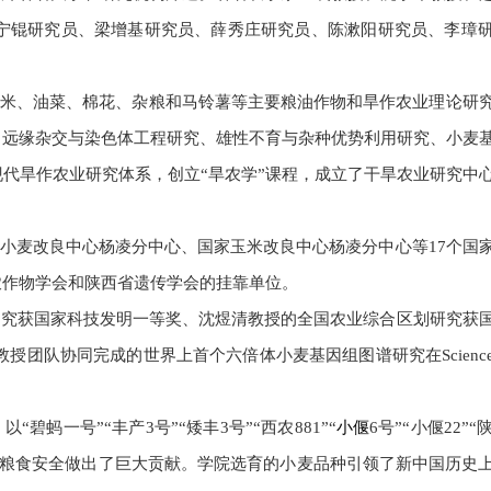
宁锟研究员、梁增基研究员、薛秀庄研究员、陈漱阳研究员、李璋
米、油菜、棉花、杂粮和马铃薯等主要粮油作物和旱作农业理论研
、远缘杂交与染色体工程研究、雄性不育与杂种优势利用研究、小麦
代旱作农业研究体系，创立“旱农学”课程，成立了干旱农业研究中
小麦改良中心杨凌分中心、国家玉米改良中心杨凌分中心等17个国
农作物学会和陕西省遗传学会的挂靠单位。
研究获国家科技发明一等奖、沈煜清教授的全国农业综合区划研究获
授团队协同完成的世界上首个六倍体小麦基因组图谱研究在Scienc
一号”“丰产3号”“矮丰3号”“西农881”“
小偃
6号”“小偃22”“
障国家粮食安全做出了巨大贡献。学院选育的小麦品种引领了新中国历史