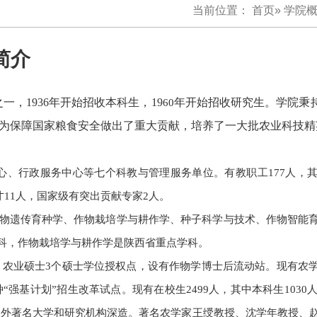
当前位置：
首页
»
学院
简介
，1936年开始招收本科生，19
年开始招收研究生。学院秉
60
，为保障国家粮食安全做出了重大贡献，培养了一大批农业科技
、行政服务中心等七个科教与管理服务单位。有教职工177人，其
才11人，国家级有突出贡献专家2人。
设作物遗传育种学、作物栽培学与耕作学、种子科学与技术、作物智能
科，作物栽培学与耕作学是陕西省重点学科。
农业硕士3个硕士学位授权点，设有作物学博士后流动站。现有农
强基计划”招生改革试点。现有在校生2499人，其中本科生1030人，
海内外著名大学和研究机构深造。著名农学家王绶教授、沈学年教授、