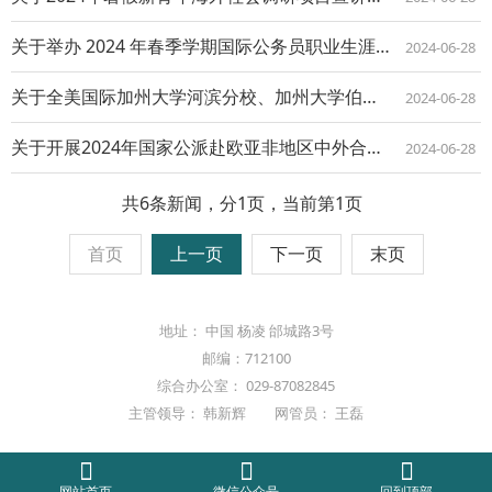
关于举办 2024 年春季学期国际公务员职业生涯规划讲座的通知
2024-06-28
关于全美国际加州大学河滨分校、加州大学伯克利分校交换项目宣讲会的通知
2024-06-28
关于开展2024年国家公派赴欧亚非地区中外合作奖学金在线宣讲活动的通知
2024-06-28
共6条新闻，分1页，当前第1页
首页
上一页
下一页
末页
地址： 中国 杨凌 邰城路3号
邮编：712100
综合办公室： 029-87082845
主管领导： 韩新辉 网管员： 王磊
网站首页
微信公众号
回到顶部