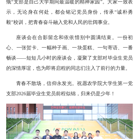
慨“支部是自己大学期间最温暖的精神家园”。大家一致表
示，无论身在何处，都会铭记党员身份，传承“诚朴勇
毅”校训，把青春奋斗融入党和人民的壮阔事业。
座谈会在合影留念和依依惜别中圆满结束。一份初
心、一张贺卡、一幅种子画、一块蛋糕、一句寄语、一番
畅谈——短短几小时的座谈会，凝聚了支部对毕业生党员
的深情厚谊，也为即将启程的同志们注入了前行的力量。
青春不散场，信仰永发光。祝愿农学院大学生第一党
支部2026届毕业生党员前程似锦，归来仍是少年！