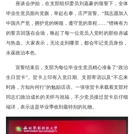
座谈会伊始，在支部组织委员刘嘉豪的领誓下，全体
毕业生党员面向党旗，举起右拳，庄严宣誓。“我志愿加入
中国共产党，拥护党的纲领，遵守党的章程……”铿锵有力
的誓言回荡在会场，唤起了每一位党员入党时的那份赤诚
与热血。大家表示，无论走到哪里，都会牢记党员身份，
永葆政治本色。
宣誓结束后，支部为每位毕业生党员精心准备了“政治
生日贺卡”。贺卡上印有入党日期、支部寄语以及“不忘来
时路，方知向何行”的勉励话语。一张张贺卡承载着支部对
同志们政治成长的关怀与祝福，不少党员接过贺卡后仔细
端详，表示这是毕业季收到最特别的礼物。