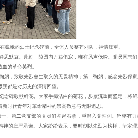
。在巍峨的烈士纪念碑前，全体人员整齐列队，神情庄重。
钟静思默哀。此刻，陵园内万籁俱寂，唯有风声低吟。党员同志们
热血的革命英烈。
一鞠躬，致敬先烈舍生取义的无畏精神；第二鞠躬，感念先烈保家
弯腰都是对历史的深情回望。
士纪念碑敬献鲜花。大家手捧洁白的菊花，步履沉重而坚定，将鲜
着新时代青年对革命精神的崇高敬意与无限追思。
生第一、第二党支部的党员们举起右拳，重温入党誓词。铿锵有力
精神的庄严承诺。大家纷纷表示，要时刻以先烈为榜样，坚定理