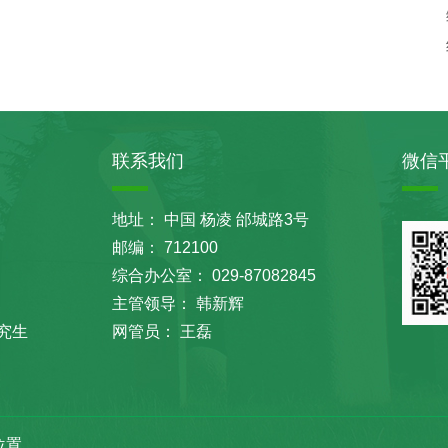
联系我们
微信
地址： 中国 杨凌 邰城路3号
邮编： 712100
综合办公室： 029-87082845
主管领导： 韩新辉
究生
网管员： 王磊
位置