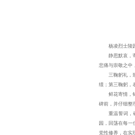
杨凌烈士陵
静思默哀，
悲痛与崇敬之中
三鞠躬礼，
绩；第三鞠躬，
鲜花寄情，
碑前，并仔细整
重温誓词，
园，回荡在每一
党性修养，在实