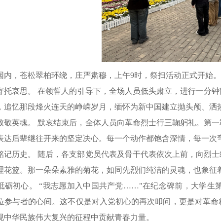
园内，苍松翠柏环绕，庄严肃穆，上午9时，祭扫活动正式开始
寄托哀思。 在领誓人的引导下，全场人员低头肃立，进行一分
，追忆那段烽火连天的峥嵘岁月，缅怀为新中国建立抛头颅、洒
致敬英魂。 默哀结束后，全体人员向革命烈士行三鞠躬礼。第
表达后辈继往开来的坚定决心。每一个动作都饱含深情，每一次
铭记历史。 随后，各支部党员代表及骨干代表依次上前，向烈
理花篮。那一朵朵素雅的菊花，如同先烈们纯洁的灵魂，也象征
砥砺初心。 “我志愿加入中国共产党……"在纪念碑前，大学
位参与者的心间。这不仅是对入党初心的再次叩问，更是对革命
现中华民族伟大复兴的征程中贡献青春力量。