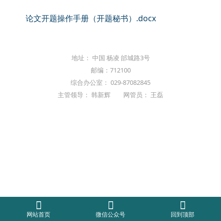
论文开题操作手册（开题秘书）.docx
地址： 中国 杨凌 邰城路3号
邮编：712100
综合办公室： 029-87082845
主管领导： 韩新辉 网管员： 王磊
网站首页
微信公众号
回到顶部