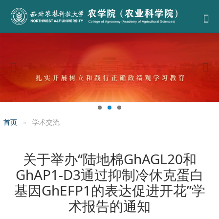
首页
学术交流
关于举办“陆地棉GhAGL20和
GhAP1-D3通过抑制冷休克蛋白
基因GhEFP1的表达促进开花”学
术报告的通知