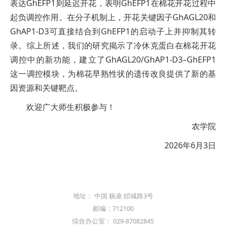
表达GhEFP1则延迟开花，表明GhEFP1在棉花开花过程中
起负调控作用。在分子机制上，开花关键因子GhAGL20和
GhAP1-D3可直接结合到GhEFP1的启动子上并抑制其转
录。综上所述，我们的研究揭示了冷休克蛋白在棉花开花
调控中的新功能，建立了GhAGL20/GhAP1-D3–GhEFP1
这一调控模块，为棉花早熟性状的遗传改良提供了新的基
因资源和关键靶点。
欢迎广大师生积极参与！
农学院
2026年6月3日
地址： 中国 杨凌 邰城路3号
邮编：712100
综合办公室： 029-87082845