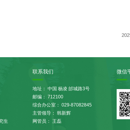
20
联系我们
微信
地址： 中国 杨凌 邰城路3号
邮编： 712100
综合办公室： 029-87082845
主管领导： 韩新辉
究生
网管员： 王磊