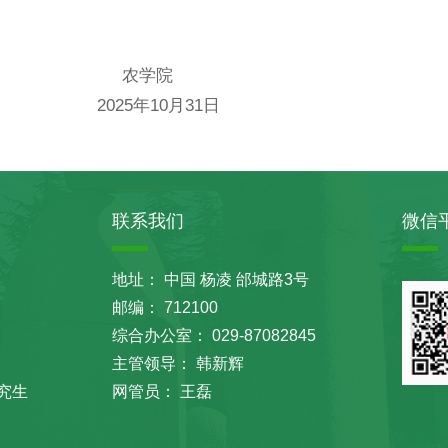
院
月31日
联系我们
微信
地址： 中国 杨凌 邰城路3号
邮编： 712100
综合办公室： 029-87082845
主管领导： 韩新辉
究生
网管员： 王磊