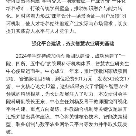
研讨提出将构建“学科交叉—场景验证—产业评价”一体化
培养标准，打破传统学科壁垒，推动知识融合与能力转
化。同时将着力形成“课堂设计—场景验证—用户反馈”闭
环机制，使人才培养始终贴近产业实际与市场需求，切实
提升实践育人水平与人才竞争力。
强化平台建设，夯实智慧农业研究基础
2024年学院持续加强创新团队建设，成功构建了“一
院、四所、五中心”的院属科研机构体系，智慧农业研究生
中心便应运而生。中心成立一年来，累计获批国家级项目
2项、省部级项目9项，到位经费901万元，发表SCI论文17
篇、中文核心论文12篇，这些成果夯实了学院在智慧农业
领域的科研根基，为长远发展注入了动力。本次研讨会学
院科研副院长王东、中心主任刘杨及骨干教师围绕可视化
平台构建、重点方向凝练、科教融合机制等关键议题展开
汇报并提出具体建议。中心将关键核心技术、智能决策模
型、装备创制与数字农业网络云平台等发力并争取实现突
破。