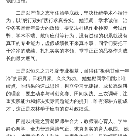
领的过程。
二是以严谨之态守住治学底线，坚决杜绝学术不端行
为，以“躬行致知”践行求真务实。 她强调，学术诚信、治
学务实是青年最大的政绩，要坚决杜绝作业抄袭、考试作
弊、学术不端、敷衍应付等行为，没有过程的积累就没有
真正的专业能力，虚假成绩换不来真本事，同学们要把干
干净净的成绩、扎扎实实的本领、堂堂正正的品格作为成
长的最大底气。
三是以恒久之力积淀专业根基，耐得住“板凳甘坐十年
冷”的寂寞，日积月累、久久为功。 她勉励同学们跳出唯
绩点、唯结果的速成思维，树立学习无捷径、成长靠深耕
的理念，要主动参与科创竞赛、田间实践、三农调研，注
重实践能力和解决实际问题能力的提升，唯有深耕方能成
才，这正是农林学子应有的奋斗政绩观。
四是以共建之责凝聚师生合力，教师潜心育人、学生
静心向学，全力营造风清气正、求真务实的育人氛围。 她