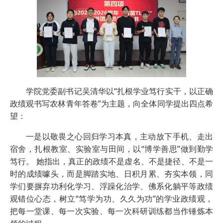
学院党委副书记吴清华以“扎根学业笃行实干，以正确
政绩观书写农林青年答卷”为主题，向全体同学提出四点希
望：
一是以敬畏之心回归学习本真，主动放下手机、走出
宿舍，扎根教室、实验室与田间，以“博学善思”做到勤学
笃行。 她指出，真正的政绩不是虚名、不是捷径、不是一
时的成绩噱头，而是脚踏实地、日积月累、夯实本领，同
学们要摒弃功利化学习、浮躁化治学、佛系化躺平等政绩
观错位心态，树立“笃学为功、久久为功”的学业政绩观，
把每一堂课、每一次实验、每一次科研训练都当作锤炼本