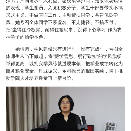
指出，片面追求个人利益、忽视集体担当，是政绩观错位
的表现，学生党员、入党积极分子、学生干部要带头不搞
形式主义、不做表面工作，主动帮扶同学，共建优良学
风，她号召全体同学不慕虚名、不走捷径、不搞应付，
把“坐得住冷板凳、耐得住繁琐事、沉得下心学习”作为农
林学子的治学本色。
她强调，学风建设只有进行时、没有完成时，号召全
体师生从当下做起，将“博学善思、躬行致知”的学风旗帜
举得更高，以扎实学风练就过硬本领，把学业成绩转化为
服务粮食安全、种业振兴、乡村振兴的报国实绩，携手推
动学院人才培养质量再上新台阶。