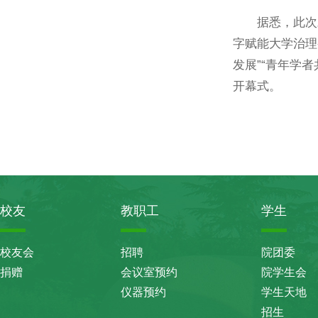
据悉，此次
字赋能大学治理
发展”“青年学
开幕式。
校友
教职工
学生
校友会
招聘
院团委
捐赠
会议室预约
院学生会
仪器预约
学生天地
招生