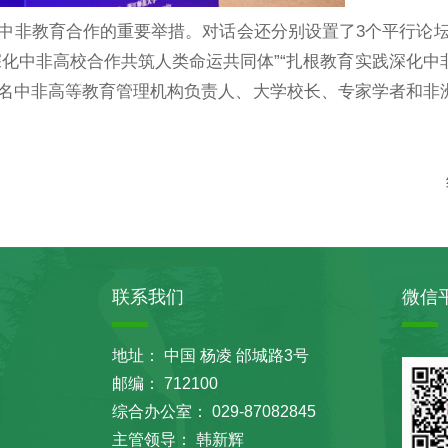
进中非教育合作的重要举措。对话会还分别设置了3个平行论坛
深化中非高校合作共筑人类命运共同体”“扎根教育实践深化中
0余名中非高等教育管理机构负责人、大学校长、专家学者和非
联系我们
微信
地址： 中国 杨凌 邰城路3号
邮编： 712100
综合办公室： 029-87082845
主管领导： 韩新辉