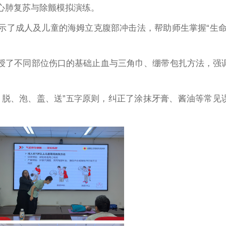
心肺复苏与除颤模拟演练。
示了成人及儿童的海姆立克腹部冲击法，帮助师生掌握“生命
教授了不同部位伤口的基础止血与三角巾、绷带包扎方法，强
、脱、泡、盖、送”
原则，纠正了涂抹牙膏、酱油等常见
五字