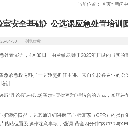
当前位置：
首页
»
新闻
实验室安全基础》公选课应急处置培训
26-04-30 浏览次数：
处置能力，4月30日，由孟敏老师于2025年开设的《实验
。
省急诊急救专科护士党静雯担任主讲。来自全校各专业的公
次培训。
取“理论授课+现场演示+实操互动”相结合的方式，系统讲
等心脏骤停情况，党老师详细讲解了心肺复苏（CPR）的操作
粘贴位置及操作注意事项，强调“黄金四分钟”内CPR与AE