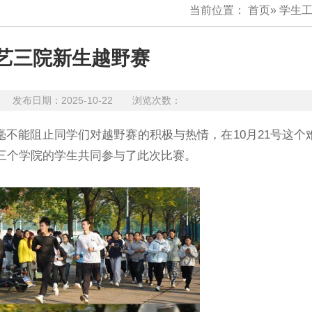
当前位置：
首页
»
学生
园艺三院新生越野赛
金涛
发布日期：2025-10-22 浏览次数：
毫不能阻止同学们对越野赛的积极与热情，在10月21号这个
三个学院的学生共同参与了此次比赛。