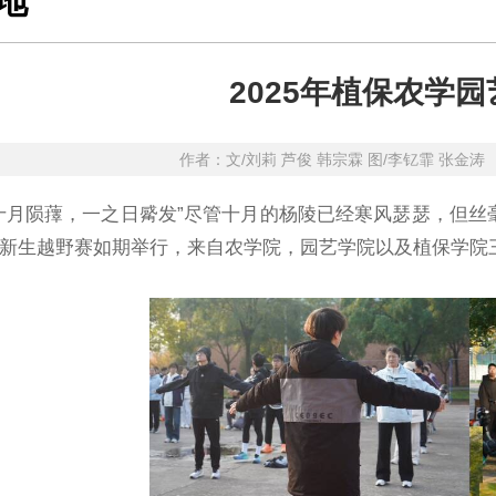
地
2025年植保农学
作者：文/刘莉 芦俊 韩宗霖 图/李钇霏 张
十月陨蘀，一之日觱发”尽管十月的杨陵已经寒风瑟瑟，但丝
新生越野赛如期举行，来自农学院，园艺学院以及植保学院