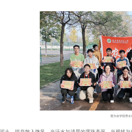
图为农学院男女
泥土，喘息散入微风，当汗水与清晨的露珠齐平，当视线与