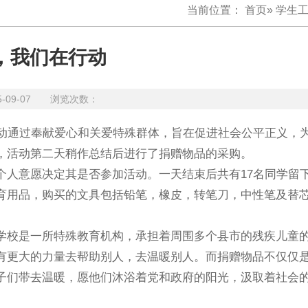
当前位置：
首页
»
学生
，我们在行动
5-09-07 浏览次数：
活动通过奉献爱心和关爱特殊群体，旨在促进社会公平正义，
，活动第二天稍作总结后进行了捐赠物品的采购。
个人意愿决定其是否参加活动。一天结束后共有17名同学留
育用品，购买的文具包括铅笔，橡皮，转笔刀，中性笔及替
学校是一所特殊教育机构，承担着周围多个县市的残疾儿童
有更大的力量去帮助别人，去温暖别人。而捐赠物品不仅仅
子们带去温暖，愿他们沐浴着党和政府的阳光，汲取着社会