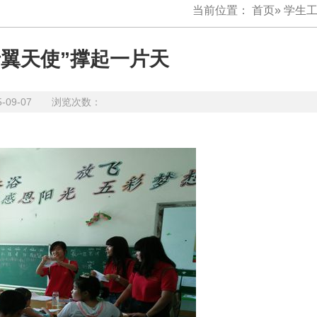
当前位置：
首页
»
学生
折翼天使”撑起一片天
5-09-07 浏览次数：