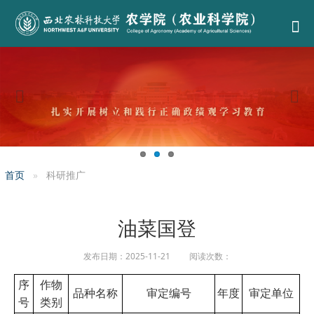
首页
科研推广
油菜国登
发布日期：2025-11-21 阅读次数：
序
作物
品种名称
审定编号
年度
审定单位
号
类别