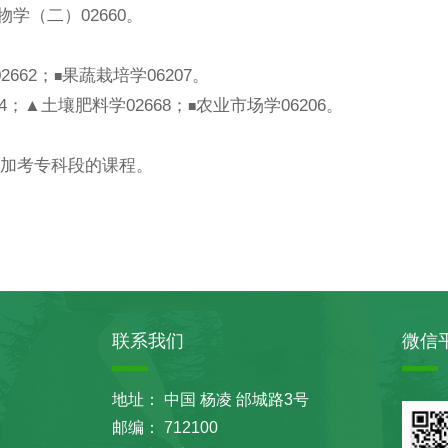
物学（二）02660。
2662；
果蔬栽培学06207。
■
34；▲土壤肥料学02668；
农业市场学06206。
■
考生加考专科段的课程。
联系我们
微信
地址： 中国 杨凌 邰城路3号
邮编： 712100