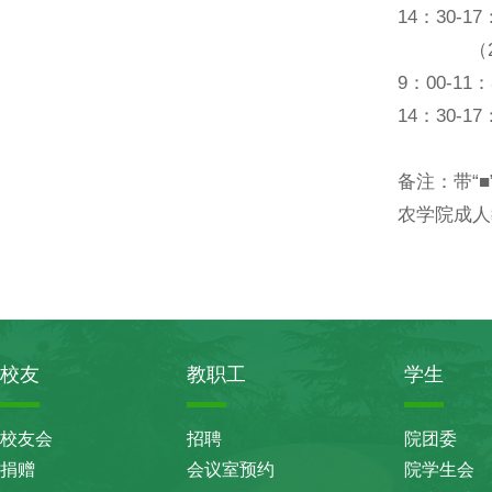
14：30-
（2）4
9：00-1
14：30-
备注：带“
农学院成人教
校友
教职工
学生
校友会
招聘
院团委
捐赠
会议室预约
院学生会