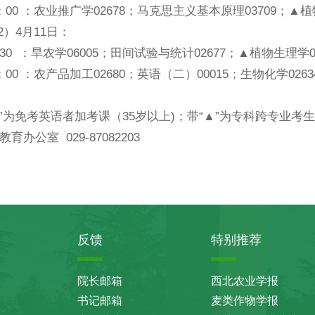
17：00 ：农业推广学02678；马克思主义基本原理03709；▲植
月11日：
1：30 ：旱农学06005；田间试验与统计02677；▲植物生理学0
17：00 ：农产品加工02680；英语（二）00015；生物化学026
■”为免考英语者加考课（35岁以上)；带“▲”为专科跨专业
育办公室 029-87082203
反馈
特别推荐
院长邮箱
西北农业学报
书记邮箱
麦类作物学报