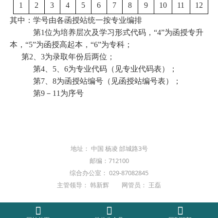
1
2
3
4
5
6
7
8
9
10
11
12
其中：学号由各函授站统一按专业编排
第
1
位为培养层次及学习形式代码，“
4
”为函授专升
本，“
5
”为函授高起本，“
6
”为专科；
第
2
、
3
为录取年份后两位；
第
4
、
5
、
6
为专业代码（见专业代码表）；
第
7
、
8
为函授站编号（见函授站编号表）；
第
9
－
11
为序号
地址： 中国 杨凌 邰城路3号
邮编：712100
综合办公室： 029-87082845
主管领导： 韩新辉 网管员： 王磊