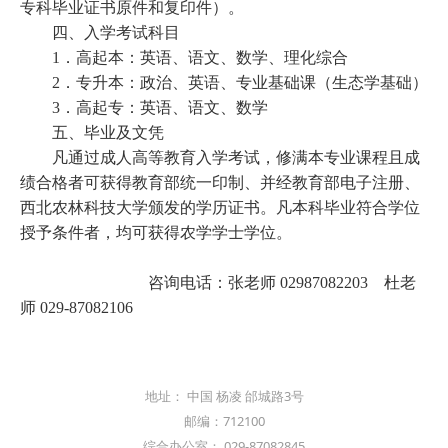
专科毕业证书原件和复印件）。
四、入学考试科目
1
．高起本：英语、语文、数学、理化综合
2
．专升本：政治、英语、专业基础课（生态学基础）
3
．高起专：英语、语文、数学
五、毕业及文凭
凡通过成人高等教育入学考试，修满本专业课程且成
绩合格者可获得教育部统一印制、并经教育部电子注册、
西北农林科技大学颁发的学历证书。凡本科毕业符合学位
授予条件者，均可获得农学学士学位。
咨询电话：张老师
02987082203
杜老
师
029-87082106
地址： 中国 杨凌 邰城路3号
邮编：712100
综合办公室： 029-87082845