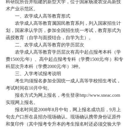
科研院所合并组建的新型大学，位于国家杨凌农业高新技
术产业示范区。
一、农学成人高等教育形式
农学成人高等教育属国民教育系列，列入国家招生计
划，国家承认学历，参加全国招生统一考试，教育形式为
函授教育（自学与面授结合，自学为主）。
二、农学成人高等教育的学历层次
农学成人高等教育学历层次有高中起点报考本科（学
费
1500
元
/
年）、高中起点报考专科（学费
1500
元
/
年）和专
科层次升本科（学费
2000
元
/
年）
3
种。
三、入学考试报考说明
考生均须报名参加全国统一成人高等学校招生考试，
考试时间在
10
月中旬。
报名方式为网上报名，考生登录
http://www.sneac.com
实现网上报名。
报名时间是
2008
年
8
月中旬，网上报名成功后，
9
月上
旬去户口所在县招办现场确认。现场确认携带身份证原件
和复印件（其中报考专升本的考生报名时还必须交验大学