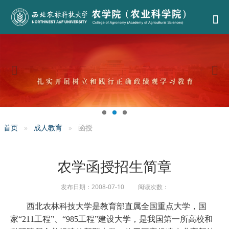
首页
成人教育
函授
农学函授招生简章
发布日期：2008-07-10 阅读次数：
西北农林科技大学是教育部直属全国重点大学，国
家“
211
工程”、
“985
工程
”
建设大学，是我国第一所高校和