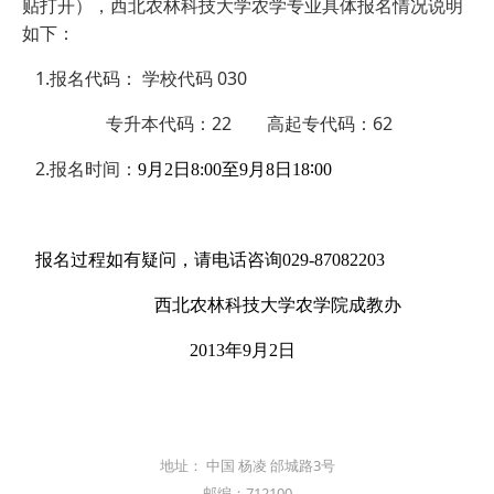
贴打开），西北农林科技大学农学专业具体报名情况说明
如下：
1.报名代码： 学校代码 030
专升本代码：22 高起专代码：62
2.报名时间：
9
月
2
日
8:00
至
9
月
8
日
18
∶
00
报名过程如有疑问，请电话咨询029-87082203
西北农林科技大学农学院成教办
2013年9月2日
地址： 中国 杨凌 邰城路3号
邮编：712100