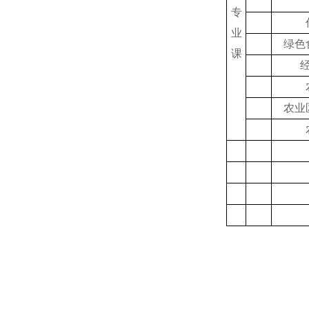
专
业
绿色
课
农业