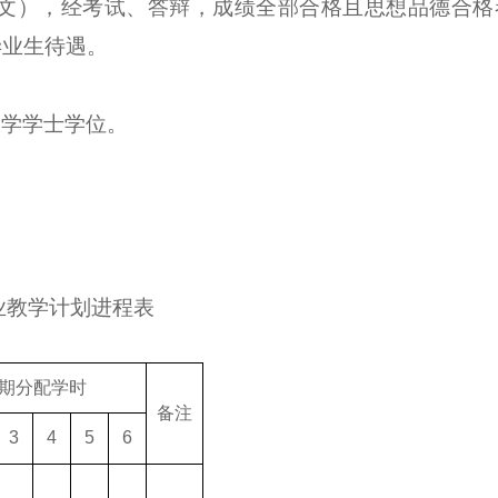
文），经考试、答辩，成绩全部合格且思想品德合格
毕业生待遇。
农学学士学位。
业教学计划进程表
期分配学时
备注
3
4
5
6