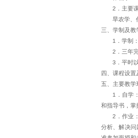
2
．主要
旱农学、
三、学制及教
1
．学制
2
．三年
3
．平时
四、课程设置
五、主要教学
1
．自学
和指导书，掌
2
．作业
分析、解决问
准参加面授和