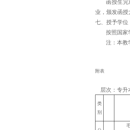
函授生完
业，颁发函授
七、授予学位
按照国家
注：本教
附表
层次：专升
类
别