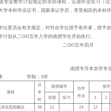
成专业教学计划规定的全部课程，完成毕业实习（论
大学本科毕业证书，国家承认学历，享受相应的本科
学位委员会有关规定，对符合学位授予条件者，授予
学计划从二
OO
五年入学的函授学生开始执行。
二
OO
五年四月
函授专升本农学专
本
学制：
3
年
总
面授辅导
按学
自学
课程
学
作业
讲授
实习
1
2
时
毛泽东思想概论
36
12
24
12