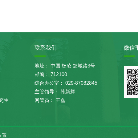
联系我们
微信
地址： 中国 杨凌 邰城路3号
邮编： 712100
综合办公室： 029-87082845
主管领导： 韩新辉
究生
网管员： 王磊
位置