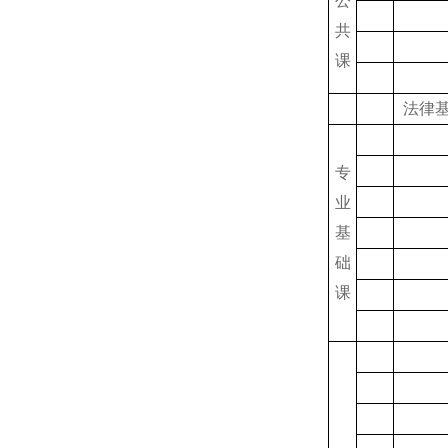
公
共
课
法律
专
业
基
础
课