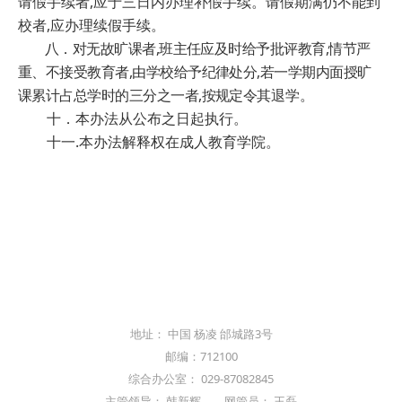
请假手续者
,
应于三日内办理补假手续。请假期满仍不能到
校者
,
应办理续假手续。
八．对无故旷课者
,
班主任应及时给予批评教育
,
情节严
重、不接受教育者
,
由学校给予纪律处分
,
若一学期内面授旷
课累计占总学时的三分之一者
,
按规定令其
退学。
十．本办法从公布之日起执行。
十一
.
本办法解释权在成人教育学院。
地址： 中国 杨凌 邰城路3号
邮编：712100
综合办公室： 029-87082845
主管领导： 韩新辉 网管员： 王磊