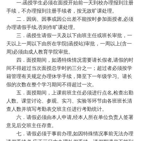
一
.
函授学生必须在面授开始前一天到校办理报到注册
手续，不办理报到注册手续者，按无故旷课处理。
二．因病、因事或因公出差不能按时参加面授者
,
必须
办理请假手续
,
否则作旷课处理。
三．函授生请假一天及以下由班主任或班长审批，一
天以上一周以下由所在学院
(
函授站
)
审批，一周以上
(
含一
周
)
必须由成人教育学院审批。
四．面授期间，如遇特殊情况需要请长假者
,
请假的时
间不得超过当次面授总学时的三分之一；超过者必须按学
籍管理有关规定办理休学手续，降至下一年级学习。请长
假的次数在整个学习期间不得超过一次。
五．面授期间，上课前班主任必须进行点名
,
检查出勤
人数。课堂讨论、参观、实习、实验等环节由各班班长清
查人数并填写考勤表交班主任进行考勤统计。
六．请假必须由本人申请
,
经本人所在单位负责人签署
意见后交班主任存查。
七．请假必须于事前办理
,
如因特殊情况事前无法办理