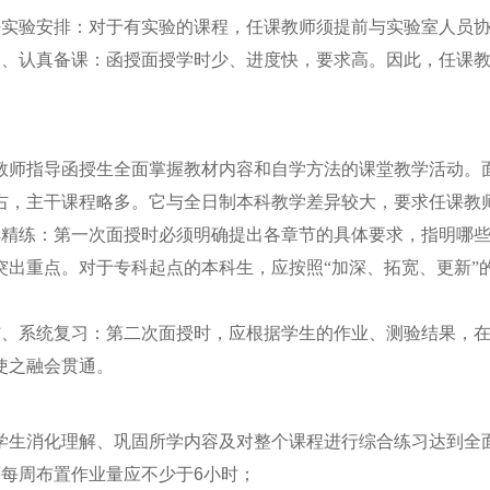
好实验安排：对于有实验的课程，任课教师须提前与实验室人员
容、认真备课：函授面授学时少、进度快，要求高。因此，任课
教师指导函授生全面掌握教材内容和自学方法的课堂教学活动。
右，主干课程略多。它与全日制本科教学差异较大，要求任课教
解精练：第一次面授时必须明确提出各章节的具体要求，指明哪
突出重点。对于专科起点的本科生，应按照“加深、拓宽、更新”
结、系统复习：第二次面授时，应根据学生的作业、测验结果，
使之融会贯通。
学生消化理解、巩固所学内容及对整个课程进行综合练习达到全
师每周布置作业量应不少于
6
小时；