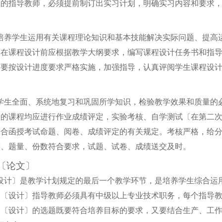
习的指导教师，必须提前制订出实习计划，明确实习内容和要求
培养学生运用有关课程理论知识和基本技能解决实际问题、提高
师在课程设计前应根据教学大纲要求，编写课程设计任务书和指
师要按设计进度要求严格实施，加强指导，认真评阅学生课程设
学生全面、系统地复习和巩固所学知识，检验教学效果和质量的
设的课程均应进行作业成绩评定，实验考核、自学测试〔在第二
符合函授考试命题、阅卷、成绩评定的有关规定。考核严格，给
度、题量、份数符合要求，试题、试卷、成绩送交及时。
〔论文〕
设计〕是教学计划规定的最后一个教学环节，是培养学生综合运
文〔设计〕指导教师必须具有中级以上专业技术职务，每个指导
文〔设计〕的选题既要符合培养目标的要求，又要结合生产、工