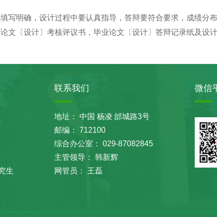
要填写明确，设计过程中要认真指导，答辩要符合要求，成绩分
设论文〔设计〕考核评议书，毕业论文〔设计〕答辩记录纸及设
联系我们
微信
地址： 中国 杨凌 邰城路3号
邮编： 712100
综合办公室： 029-87082845
主管领导： 韩新辉
究生
网管员： 王磊