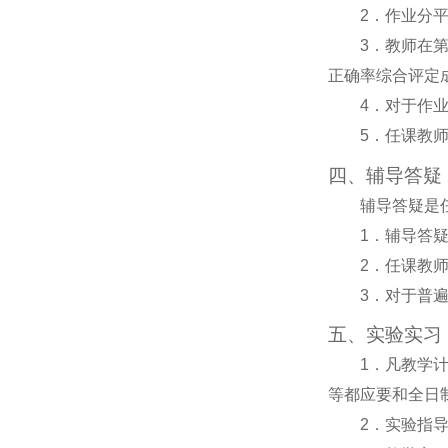
2
．作业分
3
．教师在
正确率综合评定
4
．对于作
5
．任课教
四、辅导答疑
辅导答疑是
1
．辅导答
2
．任课教
3
．对于普
五、实验实习
1
．凡教学
等都应要和全日
2
．实验指