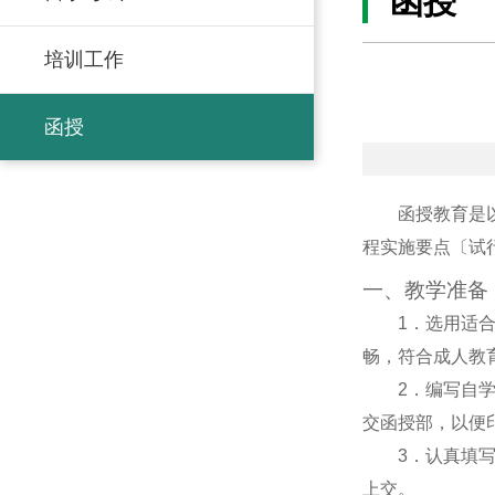
函授
培训工作
函授
函授教育是
程实施要点〔试
一、教学准备
1
．选用适
畅，符合成人教
2
．编写自
交函授部，以便
3
．认真填写
上交。