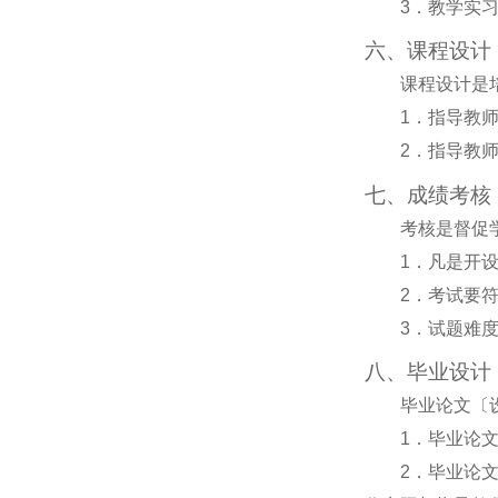
3
．教学实
六、课程设计
课程设计是
1
．指导教
2
．指导教
七、成绩考核
考核是督促
1
．凡是开
2
．考试要
3
．试题难
八、毕业设计
毕业论文〔
1
．毕业论
2
．毕业论