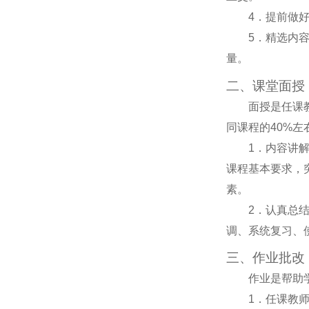
4
．提前做
5
．精选内
量。
二、课堂面授
面授是任课
同课程的
40%
左
1
．内容讲
课程基本要求，
素。
2
．认真总
调、系统复习、
三、作业批改
作业是帮助
1
．任课教