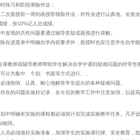
平时练习和阶段测验作业；
第二次面授前一周到函授部领取作业，对作业进行认真地、全批
成绩，按
10%
记人总成绩。
业中发现的共性问题要通过辅导答疑或面授进行讲解。
师除在进度表中明确自学内容要求外，面授时也应注意学生自学
任课教师或辅导教师帮助学生解决自学中遇到疑难问题的经常性
疑可分为集中、个别、书面等方式进行。、
师必须热情、认真、耐心地解答学生提出的各种疑难问题。
遍存在的问题应做好记录，在今后的教学工作中注意加强，以提
计划中明确有实验的课程都必须按计划完成实验教学任务。凡开
制相同。
导人员必须做好实验准备，加强学生的实验课纪律、安全教育，