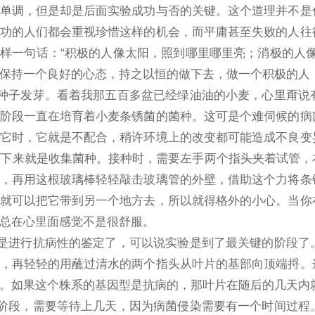
单调，但是却是后面实验成功与否的关键。这个道理并不是
功的人们都会重视珍惜这样的机会，而平庸甚至失败的人往
样一句话：“积极的人像太阳，照到哪里哪里亮；消极的人
保持一个良好的心态，持之以恒的做下去，做一个积极的人
发芽。看着我那五百多盆已经绿油油的小麦，心里甭说有
阶段一直在培育着小麦条锈菌的菌种。这可是个难伺候的病
它时，它就是不配合，稍许环境上的改变都可能造成不良变
接下来就是收集菌种。接种时，需要左手两个指头夹着试管
，再用这根玻璃棒轻轻敲击玻璃管的外壁，借助这个力将条
就可以把它带到另一个地方去，所以就得格外的小心。当你
总在心里面感觉不是很舒服。
行抗病性的鉴定了，可以说实验是到了最关键的阶段了。
，再轻轻的用蘸过清水的两个指头从叶片的基部向顶端捋。
。如果这个株系的基因型是抗病的，那叶片在随后的几天内
，需要等待上几天，因为病菌侵染需要有一个时间过程。