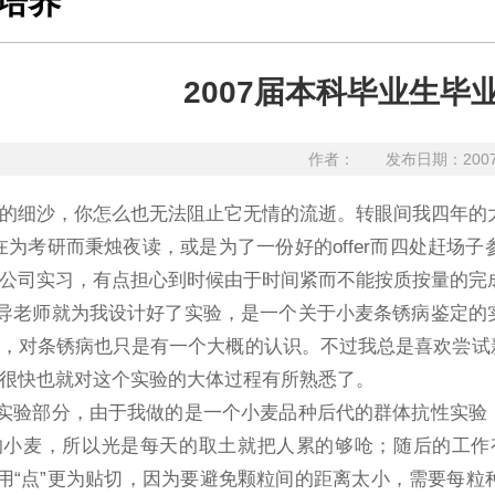
培养
2007届本科毕业生毕业
作者：
发布日期：200
的细沙，你怎么也无法阻止它无情的流逝。转眼间我四年的
研而秉烛夜读，或是为了一份好的offer而四处赶场子
公司实习，有点担心到时候由于时间紧而不能按质按量的完
师就为我设计好了实验，是一个关于小麦条锈病鉴定的实
，对条锈病也只是有一个大概的认识。不过我总是喜欢尝试
很快也就对这个实验的大体过程有所熟悉了。
部分，由于我做的是一个小麦品种后代的群体抗性实验，
的小麦，所以光是每天的取土就把人累的够呛；随后的工作
如用“点”更为贴切，因为要避免颗粒间的距离太小，需要每