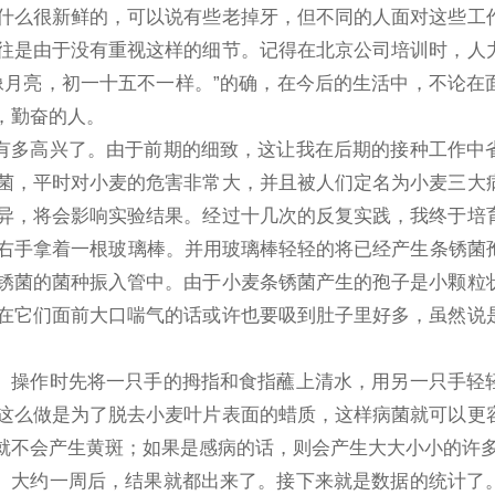
什么很新鲜的，可以说有些老掉牙，但不同的人面对这些工
往是由于没有重视这样的细节。记得在北京公司培训时，人
像月亮，初一十五不一样。”的确，在今后的生活中，不论在
，勤奋的人。
多高兴了。由于前期的细致，这让我在后期的接种工作中
菌，平时对小麦的危害非常大，并且被人们定名为小麦三大
异，将会影响实验结果。经过十几次的反复实践，我终于培
，右手拿着一根玻璃棒。并用玻璃棒轻轻的将已经产生条锈菌
锈菌的菌种振入管中。由于小麦条锈菌产生的孢子是小颗粒
在它们面前大口喘气的话或许也要吸到肚子里好多，虽然说
操作时先将一只手的拇指和食指蘸上清水，用另一只手轻
这么做是为了脱去小麦叶片表面的蜡质，这样病菌就可以更
就不会产生黄斑；如果是感病的话，则会产生大大小小的许
大约一周后，结果就都出来了。接下来就是数据的统计了