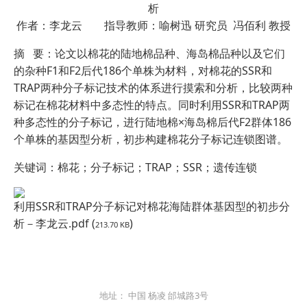
析
作者：李龙云 指导教师：喻树迅 研究员 冯佰利 教授
摘 要：论文以棉花的陆地棉品种、海岛棉品种以及它们
的杂种F1和F2后代186个单株为材料，对棉花的SSR和
TRAP两种分子标记技术的体系进行摸索和分析，比较两种
标记在棉花材料中多态性的特点。同时利用SSR和TRAP两
种多态性的分子标记，进行陆地棉×海岛棉后代F2群体186
个单株的基因型分析，初步构建棉花分子标记连锁图谱。
关键词：棉花；分子标记；TRAP；SSR；遗传连锁
利用SSR和TRAP分子标记对棉花海陆群体基因型的初步分
析－李龙云.pdf (
)
213.70 KB
地址： 中国 杨凌 邰城路3号