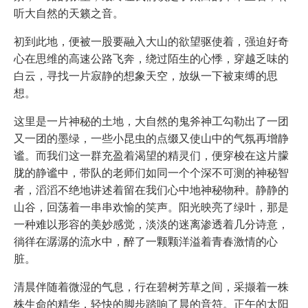
听大自然的天籁之音。
初到此地，便被一股要融入大山的欲望驱使着，强迫好奇
心在思维的高速公路飞奔，绕过陌生的心悸，穿越乏味的
白云，寻找一片寂静的想象天空，放纵一下被束缚的思
想。
这里是一片神秘的土地，大自然的鬼斧神工勾勒出了一团
又一团的墨绿，一些小昆虫的点缀又使山中的气氛再增静
谧。而我们这一群充盈着渴望的精灵们，便穿梭在这片朦
胧的静谧中，带队的老师们如同一个个深不可测的神秘智
者，滔滔不绝地讲述着留在我们心中地神秘物种。静静的
山谷，回荡着一串串欢愉的笑声。阳光映亮了绿叶，那是
一种难以形容的美妙感觉，淡淡的迷离渗透着几分诗意，
徜徉在潺潺的流水中，醉了一颗颗洋溢着青春激情的心
脏。
清晨伴随着微湿的气息，行在碧树芳草之间，采撷着一株
株生命的精华，轻快的脚步踏响了晨的音符。正午的太阳