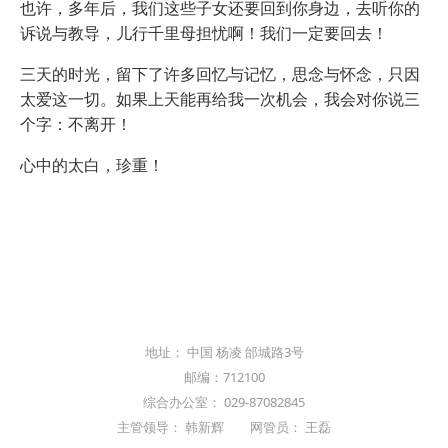
也许，多年后，我们这些子女还要回到你身边，去听你的
诉说与教导，儿行千里母担忧啊！我们一定要回去！
三天的时光，留下了许多回忆与记忆，思念与怀念，只因
太爱这一切。如果上天能再给我一次机会，我会对你说三
个字：不离开！
心中的太白，珍重！
地址： 中国 杨凌 邰城路3号
邮编：712100
综合办公室： 029-87082845
主管领导： 韩新辉 网管员： 王磊