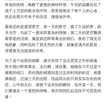
奔放的热情，唤醒了疲惫的神经纤维，午后的温馨压在了
成千上万层的吸水纸中间，那里面饱含了每个人的心血，
然后在两片竹夹子间压实，慢慢地升华。
最留恋的是凝望星空，第一天的夜空，圆了久远的梦，皓
月当空，勾起了一股浓而复杂的情愫，第二天的星空飘洒
着零星的泪滴，像是留恋即将离去的我们。夜给了我无尽
地想象，同时也给了我无穷的力量，就像是满天的星辰，
浸透着无法描述的传奇。
为了这个短暂的相聚，缘分安排了这出冥冥之中的相逢，
而今我们即将离去，太白啊，请自重。植物实习不过是个
搪塞的借口，而你我的相遇却是注定的时间的积淀，相看
俩相恋，过滤三天的光阴，结晶而出的只有实实在在的依
恋，心中的太白，请留下这永恒的瞬间，也许某一天，我
们重逢在一个遐想的傍晚，再共同回忆起这段不可思意的
缘！