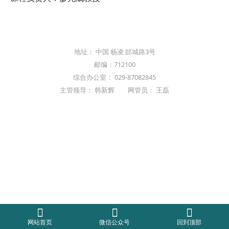
地址： 中国 杨凌 邰城路3号
邮编：712100
综合办公室： 029-87082845
主管领导： 韩新辉 网管员： 王磊
网站首页
微信公众号
回到顶部