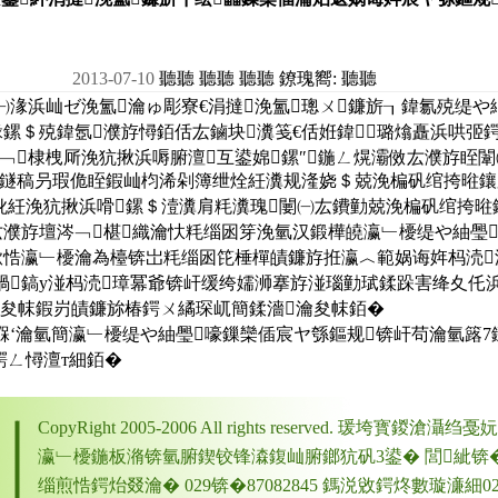
2013-07-10
聽聽 聽聽 聽聽 鐐瑰嚮:
聽聽
㈠湪浜屾ゼ浼氳瀹ゅ彫寮€涓撻浼氳璁ㄨ鐮旂┒鍏氱殑缇や
湪鏍＄殑鍏氬濮斿憳銆佸厷鏀块瀵笺€佸姙鍏璐熻矗浜哄弬
﹁棣栧厛浼犺揪浜嗕腑澶互鍙婂鏍″鍦ㄥ熀灞傚厷濮斿眰
鐩稿叧瑕佹眰鍜屾枃浠剁簿绁烇紝瀵规湰娆＄兢浼楄矾绾挎暀鑲
讹紝浼犺揪浜嗗鏍＄潱瀵肩粍瀵瑰闄㈠厷鐨勭兢浼楄矾绾挎暀
厷濮斿壇涔﹁椹織瀹忕粍缁囦笌浼氫汉鍛樺皢瀛﹂櫌缇や紬璺
撳悎瀛﹂櫌瀹為檯锛岀粍缁囦笓棰樿皟鐮斿拰瀛︿範娲诲姩杩涜
堝鎬у湴杩涜璋冪爺锛屽缓绔嬬浉搴斿湴瑙勭珷鍒跺害绛夊仛
瀹夋帓鍜岃皟鐮旀椿鍔ㄨ繘琛屼簡鍒濇瀹夋帓銆�
堢‘瀹氫簡瀛﹂櫌缇や紬璺嚎鏁欒偛宸ヤ綔鏂规锛屽苟瀹氫簬7
鍔ㄥ憳澶т細銆�
CopyRight 2005-2006 All rights reserved. 瑗垮寳鍐滄
瀛﹂櫌鍦板潃锛氫腑鍥铰锋潹鍑屾腑鎯犺矾3鍙� 閭紪锛�7
缁煎悎鍔炲叕瀹� 029锛�87082845 鎷涚敓鍔炵數璇濓細029