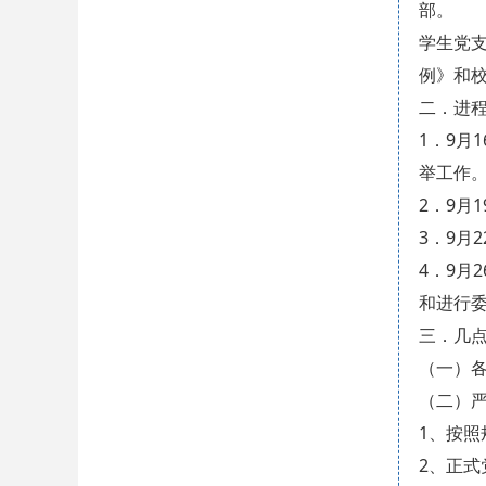
部。
学生党
例》和
二．进
1．9月
举工作
2．9月
3．9月
4．9月
和进行
三．几
（一）
（二）
1、按照
2、正