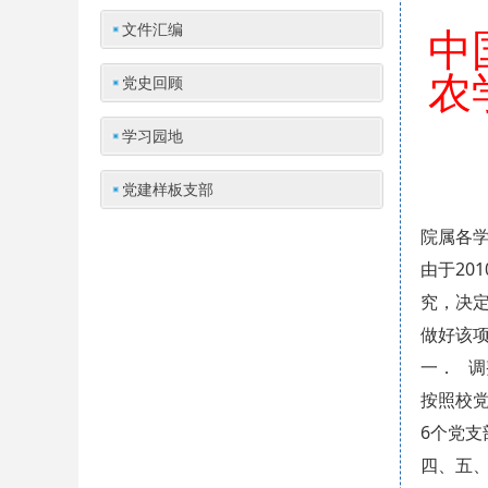
文件汇编
中
农
党史回顾
学习园地
农
党建样板支部
院属各
由于20
究，决定
做好该项
一． 
按照校党
6个党
四、五