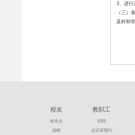
3、进
（三）
及时和
中共
二〇
校友
教职工
校友会
招聘
捐赠
会议室预约